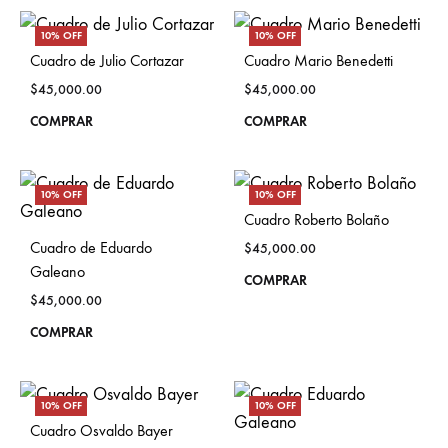
has
mult
10% OFF
10% OFF
multiple
vari
Cuadro de Julio Cortazar
Cuadro Mario Benedetti
variants.
The
$
45,000.00
$
45,000.00
The
opti
This
This
COMPRAR
COMPRAR
options
may
product
prod
may
be
has
has
be
cho
10% OFF
10% OFF
multiple
mult
chosen
on
Cuadro Roberto Bolaño
variants.
vari
on
the
Cuadro de Eduardo
$
45,000.00
The
The
the
Galeano
prod
This
COMPRAR
options
opti
product
$
45,000.00
pag
prod
may
may
page
This
COMPRAR
has
be
be
product
mult
chosen
cho
has
vari
on
on
10% OFF
10% OFF
multiple
The
the
the
Cuadro Osvaldo Bayer
variants.