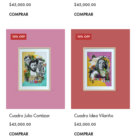
$
45,000.00
$
45,000.00
This
This
COMPRAR
COMPRAR
product
prod
has
has
10% OFF
10% OFF
multiple
mult
variants.
vari
The
The
options
opti
may
may
be
be
chosen
cho
on
on
the
the
Cuadro Julio Cortázar
Cuadro Idea Vilariño
product
prod
$
45,000.00
$
45,000.00
page
pag
This
This
COMPRAR
COMPRAR