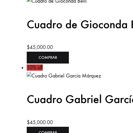
Cuadro de Gioconda B
$
45,000.00
This
COMPRAR
product
10% off
has
multiple
variants.
Cuadro Gabriel Garc
The
options
may
be
$
45,000.00
chosen
This
COMPRAR