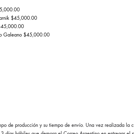
5,000.00
arnik
$
45,000.00
$
45,000.00
o Galeano
$
45,000.00
 de producción y su tiempo de envío. Una vez realizada la co
 a 3 días hábiles que demora el Correo Argentino en entregar el