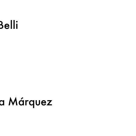
elli
ía Márquez