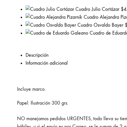
Cuadro Julio Cortázar
$
4
Cuadro Alejandra Piz
Cuadro Osvaldo Bayer
Cuadro de Eduard
Descripción
Información adicional
Incluye marco.
Papel: Ilustración 300 grs.
NO manejamos pedidos URGENTES, todo lleva su tiempo
hábiles, y si el envío es por Correo, se le suman de 2