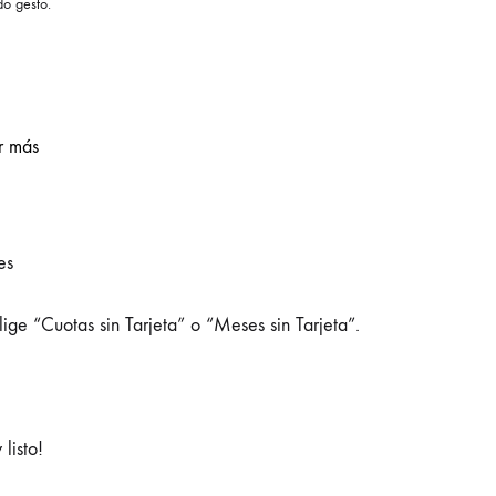
do gesto.
r más
es
ige “Cuotas sin Tarjeta” o “Meses sin Tarjeta”.
listo!