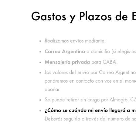
Gastos y Plazos de 
Realizamos envíos mediante:
Correo Argentino
a domicilio (si elegís 
Mensajería privada
para CABA.
Los valores del envío por Correo Argentin
pondremos en contacto con vos en el moment
abonar.
Se puede retirar sin cargo por Almagro, C
¿Cómo se cuándo mi envío llegará a mi
Deberás seguirlo a través del número de 