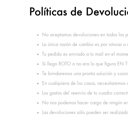
Políticas de Devolu
No aceptamos devoluciones en todos los p
La única razón de cambio es por roturas o
Tu pedido es enviado a tu mail en el mom
Si llego ROTO o no era lo que figura EN
Te brindaremos una pronta solución y coo
En cualquiera de los casos, necesitaremo
Los gastos del reenvío de tu cuadro correct
No nos podemos hacer cargo de ningún err
Las devoluciones sólo pueden ser realizada