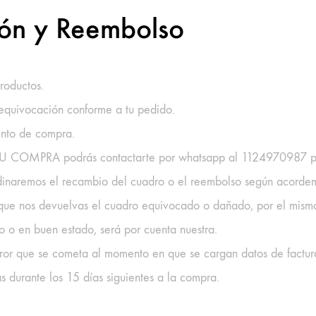
ción y Reembolso
roductos.
 equivocación conforme a tu pedido.
ento de compra.
 TU COMPRA podrás contactarte por whatsapp al 1124970987 par
rdinaremos el recambio del cuadro o el reembolso según acorde
s que nos devuelvas el cuadro equivocado o dañado, por el mism
o o en buen estado, será por cuenta nuestra.
or que se cometa al momento en que se cargan datos de factura
s durante los 15 días siguientes a la compra.