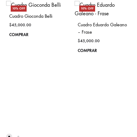
10% OFF
10% OFF
Cuadro Gioconda Belli
Cuadro Eduardo Galeano
$
45,000.00
– Frase
This
COMPRAR
$
45,000.00
product
This
COMPRAR
has
prod
multiple
has
variants.
mult
The
vari
options
The
may
opti
be
may
chosen
be
on
cho
the
on